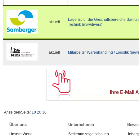
Lagerist für die Geschäftsbereiche Sanit
aktuell
Technik (m/w/divers)
aktuell
Mitarbeiter Warenhandling / Logistik (m/w)
Ihre E-Mail 
Anzeigen/Seite:
10
20
30
Über uns
Unternehmen
Bewer
Unsere Werte
Stellenanzeige schalten
Joban