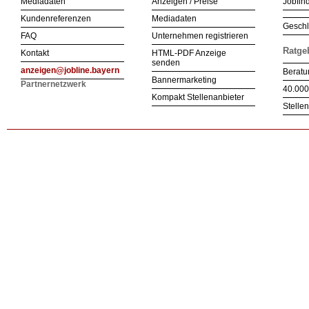
Mediadaten
Anzeigen / Preise
Jobfind
Kundenreferenzen
Mediadaten
Geschl
FAQ
Unternehmen registrieren
Ratge
Kontakt
HTML-PDF Anzeige
senden
anzeigen@jobline.bayern
Beratu
Bannermarketing
Partnernetzwerk
40.000
Kompakt Stellenanbieter
Stelle