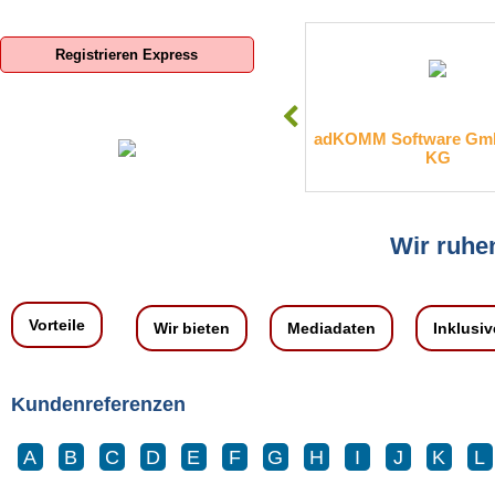
Registrieren Express
SIS-Sparkassen-Immobilien-
adKOMM Software Gmb
Service GmbH
KG
Wir ruhen
Vorteile
Wir bieten
Mediadaten
Inklusiv
Kundenreferenzen
A
B
C
D
E
F
G
H
I
J
K
L