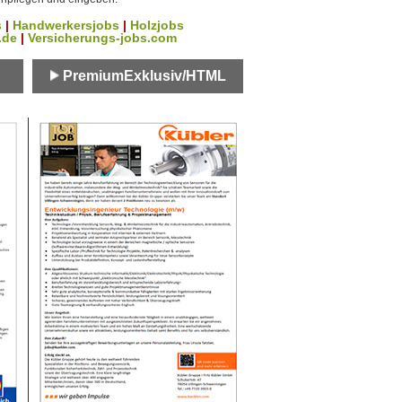
s
|
Handwerkersjobs
|
Holzjobs
.de
|
Versicherungs-jobs.com
PremiumExklusiv/HTML