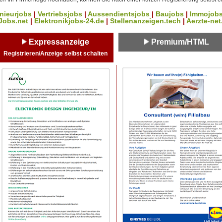
nieurjobs
|
Vertriebsjobs
|
Aussendientsjobs
|
Baujobs
|
Immojob
Jobs.net
|
Elektronikjobs-24.de
|
Stellenanzeigen.tech
|
Aerzte-net
Expressanzeige
Premium/HTML
Registrieren/Anzeige selbst schalten