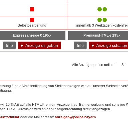
Selbstbearbeitung
innerhalb 3 Werktagen kostenfrei
Expressanzeige € 195,-
Premium/HTML € 295,-
Info
Anzeige eingeben
Info
Anzeige schalten
Alle Anzeigenpreise netto ohne Ste
ssung für die Veröffentlichung von Stellenanzeigen wie auf unserer Webseite veröff
ätigung.
wir 15 % AE auf alle HTML/Premium Anzeigen, auf Bannerwerbung und sonstige 
en. Die AE-Provision wird an der Anzeigenrechnung direkt abgezogen.
aktformular
oder die Mailadresse:
anzeigen@jobline.bayern