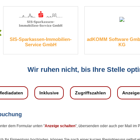
kassen-Immobilien-
adKOMM Software GmbH & Co.
ervice GmbH
KG
Wir ruhen nicht, bis Ihre Stelle opti
Mediadaten
Inklusive
Zugriffszahlen
Anzeige
nbuchung
unter dem Formular unten "
Anzeige schalten
", übersenden oder auch per Mail im
ch Ihr Firmenlogo hochladen, können Sie nach einer kurzen Registrierung selbst 