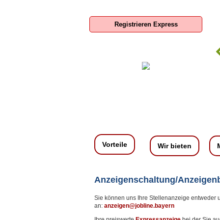
Registrieren Express
Boxroom Deutschland GmbH
SIS-Spar
S
Vorteile
Wir bieten
Anzeigenschaltung/Anzeige
Sie können uns Ihre Stellenanzeige entweder 
an:
anzeigen@jobline.bayern
Ihre preiswerte
Expressanzeige
bei der Sie au