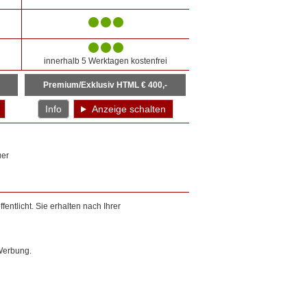
innerhalb 5 Werktagen kostenfrei
Premium/Exklusiv HTML € 400,-
Info
Anzeige schalten
uer
entlicht. Sie erhalten nach Ihrer
Werbung.