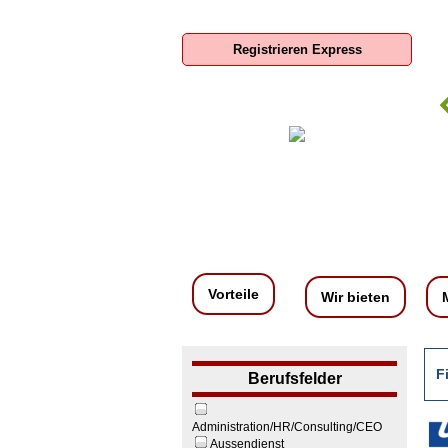
Registrieren Express
om Deutschland GmbH
SIS-Sparkassen-Immobilien-
Service GmbH
Vorteile
Wir bieten
F
Berufsfelder
Administration/HR/Consulting/CEO
Aussendienst