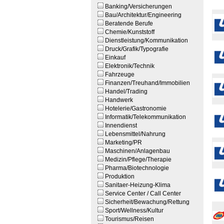
Banking/Versicherungen
Bau/Architektur/Engineering
Beratende Berufe
Chemie/Kunststoff
Dienstleistung/Kommunikation
Druck/Grafik/Typografie
Einkauf
Elektronik/Technik
Fahrzeuge
Finanzen/Treuhand/Immobilien
Handel/Trading
Handwerk
Hotelerie/Gastronomie
Informatik/Telekommunikation
Innendienst
Lebensmittel/Nahrung
Marketing/PR
Maschinen/Anlagenbau
Medizin/Pflege/Therapie
Pharma/Biotechnologie
Produktion
Sanitaer-Heizung-Klima
Service Center / Call Center
Sicherheit/Bewachung/Rettung
Sport/Wellness/Kultur
Tourismus/Reisen