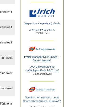
hlandweit
Verpackungsingenieur (m/w/d)
hlandweit
ulrich GmbH & Co. KG
89081 Ulm
hlandweit
Projektmanager Netz (m/w/d) -
hlandweit
Deutschlandweit
UKA Umweltgerechte
Kraftanlagen GmbH & Co. KG
hlandweit
Deutschlandweit
hlandweit
Syndikusrechtsanwalt / Legal
Counsel Arbeitsrecht HR (m/w/d)
Türkheim