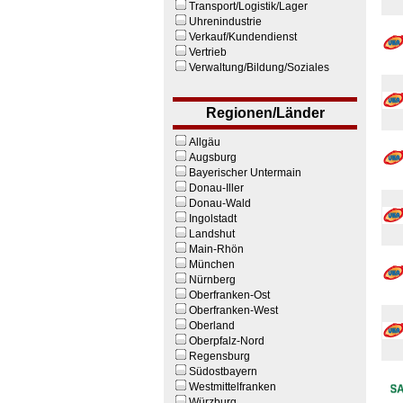
Transport/Logistik/Lager
Uhrenindustrie
Verkauf/Kundendienst
Vertrieb
Verwaltung/Bildung/Soziales
Regionen/Länder
Allgäu
Augsburg
Bayerischer Untermain
Donau-Iller
Donau-Wald
Ingolstadt
Landshut
Main-Rhön
München
Nürnberg
Oberfranken-Ost
Oberfranken-West
Oberland
Oberpfalz-Nord
Regensburg
Südostbayern
Westmittelfranken
Würzburg