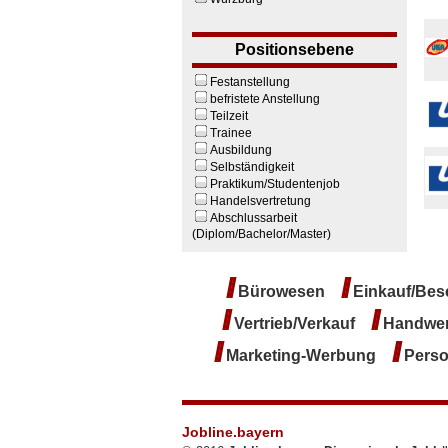
Positionsebene
Festanstellung
befristete Anstellung
Teilzeit
Trainee
Ausbildung
Selbständigkeit
Praktikum/Studentenjob
Handelsvertretung
Abschlussarbeit
(Diplom/Bachelor/Master)
/
/
Bürowesen
Einkauf/Be
/
/
Vertrieb/Verkauf
Handwer
/
/
Marketing-Werbung
Pers
Jobline.bayern