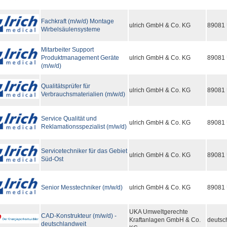
Fachkraft (m/w/d) Montage
ulrich GmbH & Co. KG
89081
Wirbelsäulensysteme
Mitarbeiter Support
Produktmanagement Geräte
ulrich GmbH & Co. KG
89081
(m/w/d)
Qualitätsprüfer für
ulrich GmbH & Co. KG
89081
Verbrauchsmaterialien (m/w/d)
Service Qualität und
ulrich GmbH & Co. KG
89081
Reklamationsspezialist (m/w/d)
Servicetechniker für das Gebiet
ulrich GmbH & Co. KG
89081
Süd-Ost
Senior Messtechniker (m/w/d)
ulrich GmbH & Co. KG
89081
UKA Umweltgerechte
CAD-Konstrukteur (m/w/d) -
Kraftanlagen GmbH & Co.
deutsc
deutschlandweit