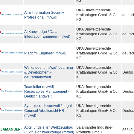
KG
UKA Umweltgerechte
AI & Information Security
Kraftanlagen GmbH & Co.
deutsc
Professional (m/w/d)
KG
UKA Umweltgerechte
AI Knowledge / Data
Kraftanlagen GmbH & Co.
deutsc
Integration Engineer (m/w/d)
KG
UKA Umweltgerechte
Platform Engineer (m/w/d)
Kraftanlagen GmbH & Co.
deutsc
KG
Werkstudent (m/w/d) Learning
UKA Umweltgerechte
& Development -
Kraftanlagen GmbH & Co.
Deutsc
deutschlandweit
KG
Teamleiter (m/w/d)
UKA Umweltgerechte
Receivables Management -
Kraftanlagen GmbH & Co.
Deutsc
Deutschlandweit
KG
Syndikusrechtsanwalt / Legal
UKA Umweltgerechte
Counsel Arbeitsrecht HR
Kraftanlagen GmbH & Co.
Deutsc
(m/w/d)
KG
Abteilungsleiter Werkzeugbau
Salamander Industrie-
86842 
- Extrusionswerkzeuge (m/w/d)
Produkte GmbH