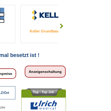
Keller Grundbau GmbH
Diakonie P
mal besetzt ist !
Anzeigenschaltung
npreise
Top - Top Job
Z/Ort
 Ulm