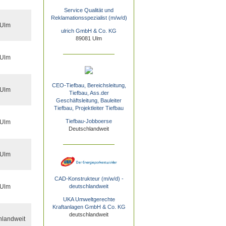
Service Qualität und
Reklamationsspezialist (m/w/d)
 Ulm
ulrich GmbH & Co. KG
89081 Ulm
 Ulm
CEO-Tiefbau, Bereichsleitung,
 Ulm
Tiefbau, Ass.der
Geschäftsleitung, Bauleiter
Tiefbau, Projektleiter Tiefbau
Tiefbau-Jobboerse
 Ulm
Deutschlandweit
 Ulm
CAD-Konstrukteur (m/w/d) -
 Ulm
deutschlandweit
UKA Umweltgerechte
Kraftanlagen GmbH & Co. KG
deutschlandweit
hlandweit