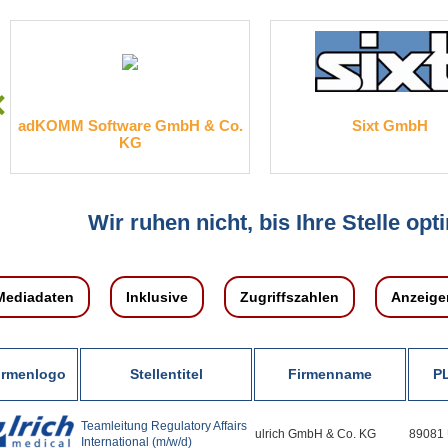
adKOMM Software GmbH & Co.
Sixt GmbH
KG
Wir ruhen nicht, bis Ihre Stelle opti
Mediadaten
Inklusive
Zugriffszahlen
Anzeige
irmenlogo
Stellentitel
Firmenname
PL
Teamleitung Regulatory Affairs
ulrich GmbH & Co. KG
89081
International (m/w/d)