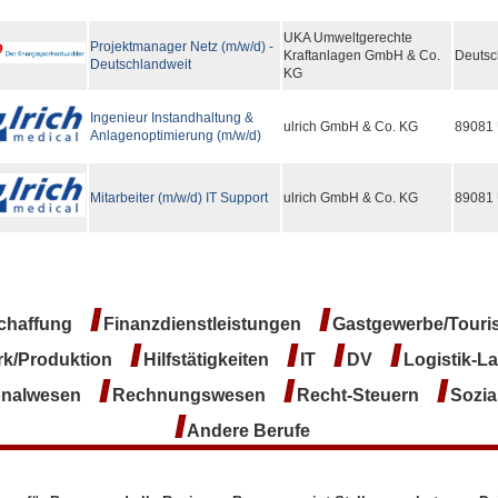
UKA Umweltgerechte
Projektmanager Netz (m/w/d) -
Kraftanlagen GmbH & Co.
Deutsc
Deutschlandweit
KG
Ingenieur Instandhaltung &
ulrich GmbH & Co. KG
89081
Anlagenoptimierung (m/w/d)
Mitarbeiter (m/w/d) IT Support
ulrich GmbH & Co. KG
89081
/
/
schaffung
Finanzdienstleistungen
Gastgewerbe/Tou
/
/
/
/
k/Produktion
Hilfstätigkeiten
IT
DV
Logistik-L
/
/
/
onalwesen
Rechnungswesen
Recht-Steuern
Sozi
/
Andere Berufe