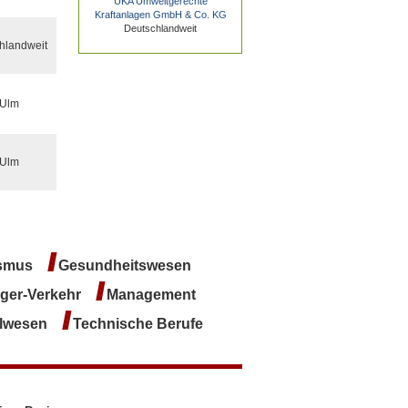
UKA Umweltgerechte
Kraftanlagen GmbH & Co. KG
Deutschlandweit
hlandweit
 Ulm
 Ulm
/
rismus
Gesundheitswesen
/
ager-Verkehr
Management
/
alwesen
Technische Berufe