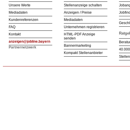
Unsere Werte
Stellenanzeige schalten
Joban
Mediadaten
Anzeigen / Preise
Jobfind
Kundenreferenzen
Mediadaten
Geschl
FAQ
Unternehmen registrieren
Ratge
Kontakt
HTML-PDF Anzeige
senden
anzeigen@jobline.bayern
Beratu
Bannermarketing
Partnernetzwerk
40.000
Kompakt Stellenanbieter
Stelle