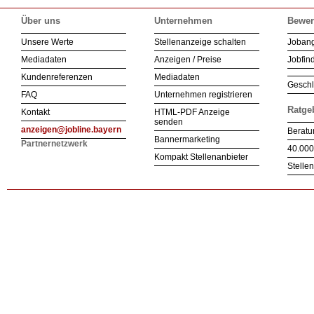
Über uns
Unternehmen
Bewer
Unsere Werte
Stellenanzeige schalten
Joban
Mediadaten
Anzeigen / Preise
Jobfind
Kundenreferenzen
Mediadaten
Geschl
FAQ
Unternehmen registrieren
Ratge
Kontakt
HTML-PDF Anzeige
senden
anzeigen@jobline.bayern
Beratu
Bannermarketing
Partnernetzwerk
40.000
Kompakt Stellenanbieter
Stelle