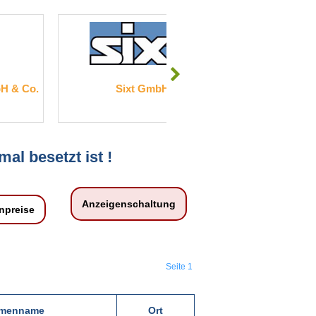
 & Co.
Sixt GmbH
Keller G
mal besetzt ist !
Anzeigenschaltung
npreise
Seite 1
rmenname
Ort