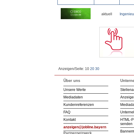
aktuell
Ingenieu
Anzeigen/Seite: 10
20
30
Über uns
Untern
Unsere Werte
Stellena
Mediadaten
Anzeigen
Kundenreferenzen
Mediada
FAQ
Unterne
Kontakt
HTML-P
senden
anzeigen@jobline.bayern
Bannerm
Partnernetzwerk