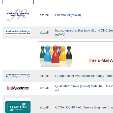
aktuell
Buchhalter (m/w/d)
Industriemechaniker (m/w/d) und CNC Z
aktuell
(m/w/d)
Ihre E-Mail 
aktuell
Gruppenleiter Produktionsplanung / Termin
Qualitätskontrolle (m/w/d) Metallbau, Mas
aktuell
o.ä.
aktuell
CCNA / CCNP Field Service Engineer (m/