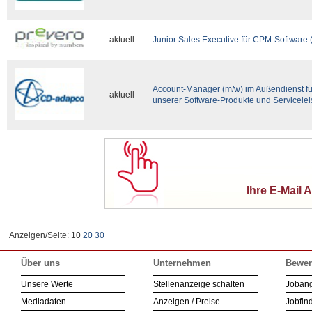
aktuell
Junior Sales Executive für CPM-Software 
Account-Manager (m/w) im Außendienst für
aktuell
unserer Software-Produkte und Servicele
Ihre E-Mail 
Anzeigen/Seite: 10
20
30
Über uns
Unternehmen
Bewer
Unsere Werte
Stellenanzeige schalten
Joban
Mediadaten
Anzeigen / Preise
Jobfind