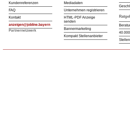
Kundenreferenzen
Mediadaten
Geschl
FAQ
Unternehmen registrieren
Ratge
Kontakt
HTML-PDF Anzeige
senden
anzeigen@jobline.bayern
Beratu
Bannermarketing
Partnernetzwerk
40.000
Kompakt Stellenanbieter
Stelle