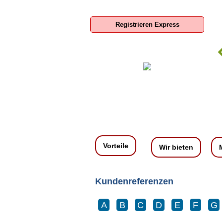
Registrieren Express
Boxroom Deutschland GmbH
Vorteile
Wir bieten
Kundenreferenzen
A
B
C
D
E
F
G