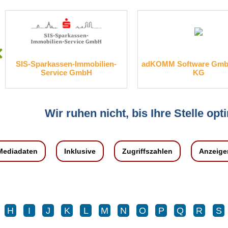
SIS-Sparkassen-Immobilien-
adKOMM Software GmbH & 
Service GmbH
KG
Wir ruhen nicht, bis Ihre Stelle opti
Mediadaten
Inklusive
Zugriffszahlen
Anzeige
H
I
J
K
L
M
N
O
P
Q
R
S