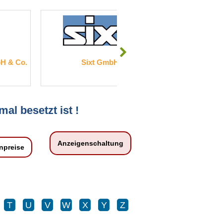
Co.
Sixt GmbH
Keller Grund
mal besetzt ist !
Anzeigenschaltung
npreise
T
U
V
W
X
Y
Z