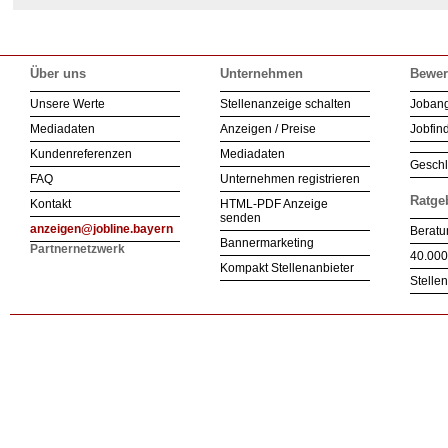
Über uns
Unternehmen
Bewer
Unsere Werte
Stellenanzeige schalten
Joban
Mediadaten
Anzeigen / Preise
Jobfind
Kundenreferenzen
Mediadaten
Geschl
FAQ
Unternehmen registrieren
Ratge
Kontakt
HTML-PDF Anzeige
senden
anzeigen@jobline.bayern
Beratu
Bannermarketing
Partnernetzwerk
40.000
Kompakt Stellenanbieter
Stelle