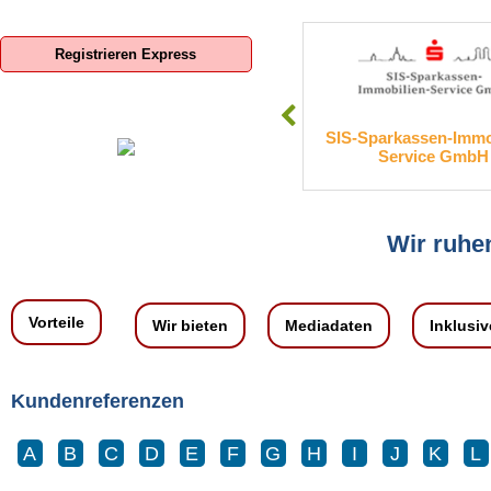
Registrieren Express
Boxroom Deutschland GmbH
SIS-Sparkassen-Immobili
Service GmbH
Wir ruhen
Vorteile
Wir bieten
Mediadaten
Inklusiv
Kundenreferenzen
A
B
C
D
E
F
G
H
I
J
K
L