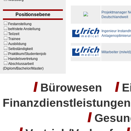
Projektmanager Ne
Positionsebene
Deutschlandweit
Festanstellung
befristete Anstellung
Ingenieur Instand
Teilzeit
Anlagenoptimierun
Trainee
Ausbildung
Selbständigkeit
Mitarbeiter (m/w/d
Praktikum/Studentenjob
Handelsvertretung
Abschlussarbeit
(Diplom/Bachelor/Master)
/
/
Bürowesen
E
Finanzdienstleistung
/
Gesun