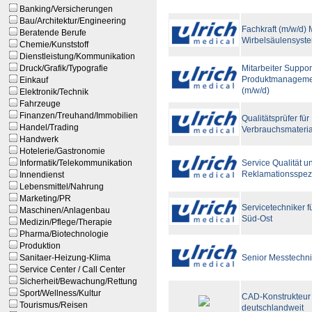
Banking/Versicherungen
Bau/Architektur/Engineering
Fachkraft (m/w/d)
Beratende Berufe
Wirbelsäulensyst
Chemie/Kunststoff
Dienstleistung/Kommunikation
Druck/Grafik/Typografie
Mitarbeiter Suppor
Produktmanageme
Einkauf
(m/w/d)
Elektronik/Technik
Fahrzeuge
Finanzen/Treuhand/Immobilien
Qualitätsprüfer für
Handel/Trading
Verbrauchsmateria
Handwerk
Hotelerie/Gastronomie
Informatik/Telekommunikation
Service Qualität u
Reklamationsspezi
Innendienst
Lebensmittel/Nahrung
Marketing/PR
Servicetechniker f
Maschinen/Anlagenbau
Süd-Ost
Medizin/Pflege/Therapie
Pharma/Biotechnologie
Produktion
Sanitaer-Heizung-Klima
Senior Messtechni
Service Center / Call Center
Sicherheit/Bewachung/Rettung
Sport/Wellness/Kultur
CAD-Konstrukteur 
Tourismus/Reisen
deutschlandweit