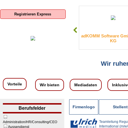
Registrieren Express
SIS-Sparkassen-Immobilien-
adKOMM Software Gmb
Service GmbH
KG
Wir ruhen
Vorteile
Wir bieten
Mediadaten
Inklusiv
Firmenlogo
Stellent
Berufsfelder
Teamleitung Regula
Administration/HR/Consulting/CEO
International (m/w/
Aussendienst