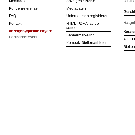
Mediadaten
Anzeigen / Preise
Jobfind
Kundenreferenzen
Mediadaten
Geschl
FAQ
Unternehmen registrieren
Ratge
Kontakt
HTML-PDF Anzeige
senden
anzeigen@jobline.bayern
Beratu
Bannermarketing
Partnernetzwerk
40.000
Kompakt Stellenanbieter
Stelle