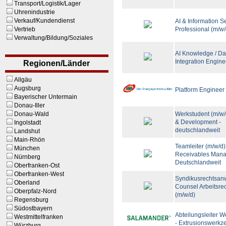
Transport/Logistik/Lager
Uhrenindustrie
Verkauf/Kundendienst
AI & Information S
Vertrieb
Professional (m/w/
Verwaltung/Bildung/Soziales
AI Knowledge / Da
Integration Engine
Regionen/Länder
Allgäu
Augsburg
Platform Engineer
Bayerischer Untermain
Donau-Iller
Donau-Wald
Werkstudent (m/w/
& Development -
Ingolstadt
deutschlandweit
Landshut
Main-Rhön
Teamleiter (m/w/d)
München
Receivables Mana
Nürnberg
Deutschlandweit
Oberfranken-Ost
Oberfranken-West
Syndikusrechtsanw
Oberland
Counsel Arbeitsre
Oberpfalz-Nord
(m/w/d)
Regensburg
Südostbayern
Abteilungsleiter 
Westmittelfranken
- Extrusionswerkz
Würzburg