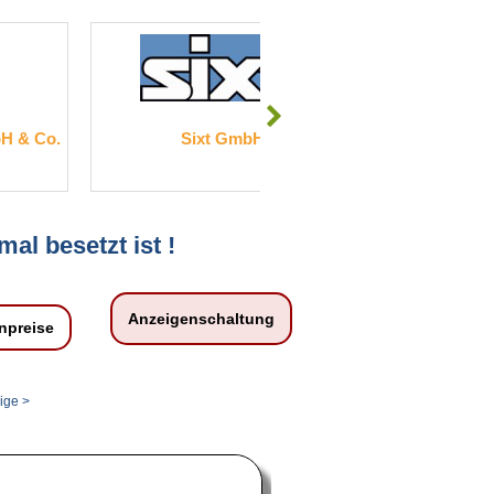
bH
Keller Grundbau GmbH
Diakon
mal besetzt ist !
Anzeigenschaltung
npreise
ige >