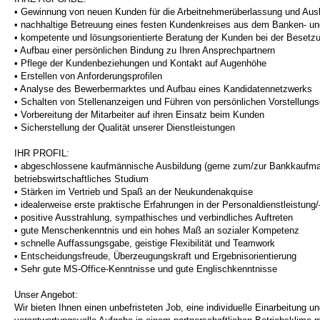
• Gewinnung von neuen Kunden für die Arbeitnehmerüberlassung und Au
• nachhaltige Betreuung eines festen Kundenkreises aus dem Banken- un
• kompetente und lösungsorientierte Beratung der Kunden bei der Besetzu
• Aufbau einer persönlichen Bindung zu Ihren Ansprechpartnern
• Pflege der Kundenbeziehungen und Kontakt auf Augenhöhe
• Erstellen von Anforderungsprofilen
• Analyse des Bewerbermarktes und Aufbau eines Kandidatennetzwerks
• Schalten von Stellenanzeigen und Führen von persönlichen Vorstellung
• Vorbereitung der Mitarbeiter auf ihren Einsatz beim Kunden
• Sicherstellung der Qualität unserer Dienstleistungen
IHR PROFIL:
• abgeschlossene kaufmännische Ausbildung (gerne zum/zur Bankkaufman
betriebswirtschaftliches Studium
• Stärken im Vertrieb und Spaß an der Neukundenakquise
• idealerweise erste praktische Erfahrungen in der Personaldienstleistung/
• positive Ausstrahlung, sympathisches und verbindliches Auftreten
• gute Menschenkenntnis und ein hohes Maß an sozialer Kompetenz
• schnelle Auffassungsgabe, geistige Flexibilität und Teamwork
• Entscheidungsfreude, Überzeugungskraft und Ergebnisorientierung
• Sehr gute MS-Office-Kenntnisse und gute Englischkenntnisse
Unser Angebot:
Wir bieten Ihnen einen unbefristeten Job, eine individuelle Einarbeitung u