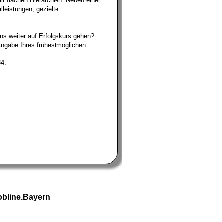
it flachen Hierarchien. Neben einer
lleistungen, gezielte
.
ns weiter auf Erfolgskurs gehen?
Angabe Ihres frühestmöglichen
34.
Jobline.Bayern