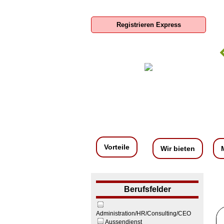
Registrieren Express
oxroom Deutschland GmbH
SIS-Sparkassen-Immobilien-
Service GmbH
Vorteile
Wir bieten
Berufsfelder
Administration/HR/Consulting/CEO
Aussendienst