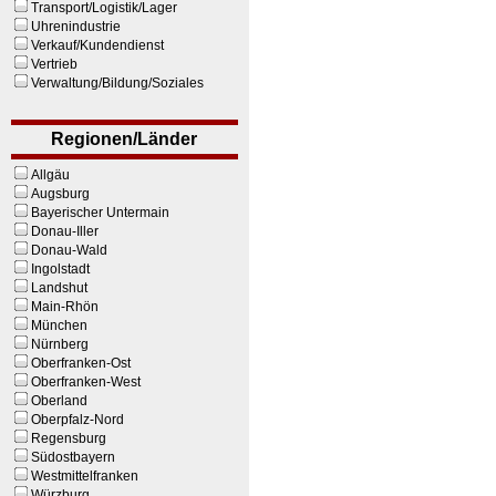
Transport/Logistik/Lager
Uhrenindustrie
Verkauf/Kundendienst
Vertrieb
Verwaltung/Bildung/Soziales
Regionen/Länder
Allgäu
Augsburg
Bayerischer Untermain
Donau-Iller
Donau-Wald
Ingolstadt
Landshut
Main-Rhön
München
Nürnberg
Oberfranken-Ost
Oberfranken-West
Oberland
Oberpfalz-Nord
Regensburg
Südostbayern
Westmittelfranken
Würzburg