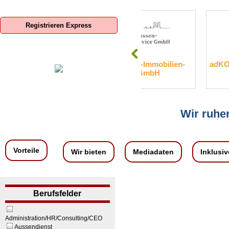
Registrieren Express
SIS-Sparkassen-Immobilien-
adKOMM Software Gmb
Service GmbH
KG
Wir ruhen
Vorteile
Wir bieten
Mediadaten
Inklusiv
Berufsfelder
Administration/HR/Consulting/CEO
Aussendienst