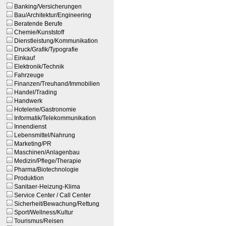
Banking/Versicherungen
Bau/Architektur/Engineering
Beratende Berufe
Chemie/Kunststoff
Dienstleistung/Kommunikation
Druck/Grafik/Typografie
Einkauf
Elektronik/Technik
Fahrzeuge
Finanzen/Treuhand/Immobilien
Handel/Trading
Handwerk
Hotelerie/Gastronomie
Informatik/Telekommunikation
Innendienst
Lebensmittel/Nahrung
Marketing/PR
Maschinen/Anlagenbau
Medizin/Pflege/Therapie
Pharma/Biotechnologie
Produktion
Sanitaer-Heizung-Klima
Service Center / Call Center
Sicherheit/Bewachung/Rettung
Sport/Wellness/Kultur
Tourismus/Reisen