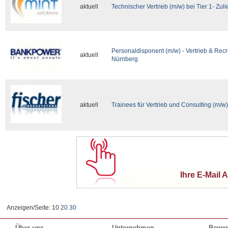
aktuell
Technischer Vertrieb (m/w) bei Tier 1- Z
Personaldisponent (m/w) - Vertrieb & Recru
aktuell
Nürnberg
aktuell
Trainees für Vertrieb und Consulting (m/w)
Ihre E-Mail 
Anzeigen/Seite: 10
20
30
Über uns
Unternehmen
Bewer