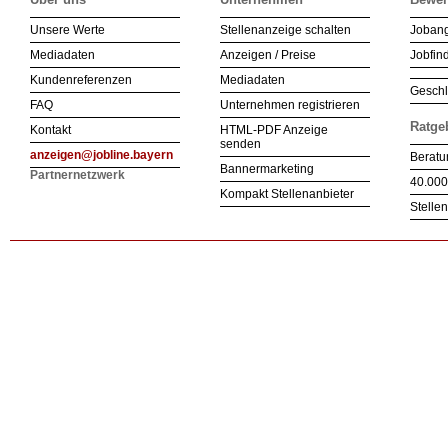
Unsere Werte
Stellenanzeige schalten
Joban
Mediadaten
Anzeigen / Preise
Jobfind
Kundenreferenzen
Mediadaten
Geschl
FAQ
Unternehmen registrieren
Ratge
Kontakt
HTML-PDF Anzeige
senden
anzeigen@jobline.bayern
Beratu
Bannermarketing
Partnernetzwerk
40.000
Kompakt Stellenanbieter
Stelle